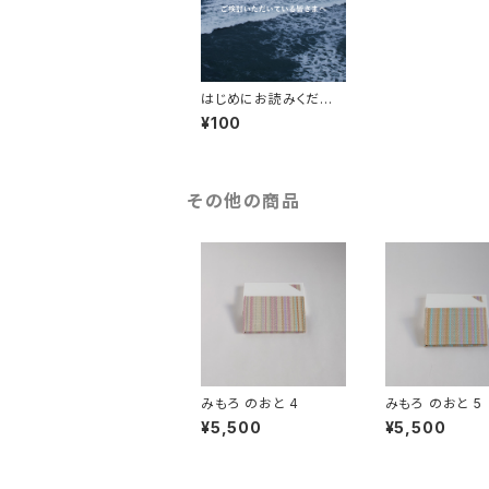
はじめにお読みくださ
い
¥100
その他の商品
みもろ のおと 4
みもろ のおと 5
¥5,500
¥5,500