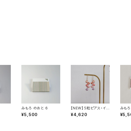
みもろ のおと 6
【NEW】５粒ピアス・イヤ
みもろ
リング（8ミリ玉）
¥5,500
¥4,620
¥5,5